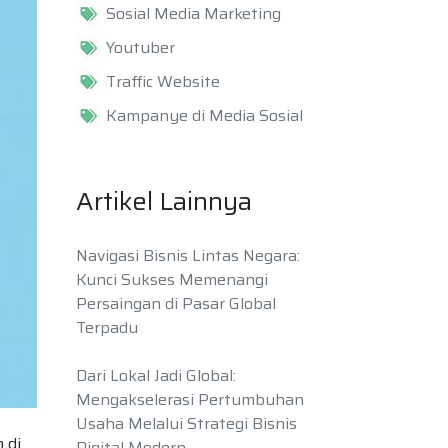
Sosial Media Marketing
Youtuber
Traffic Website
Kampanye di Media Sosial
Artikel Lainnya
Navigasi Bisnis Lintas Negara:
Kunci Sukses Memenangi
Persaingan di Pasar Global
Terpadu
Dari Lokal Jadi Global:
Mengakselerasi Pertumbuhan
Usaha Melalui Strategi Bisnis
 di
Digital Modern