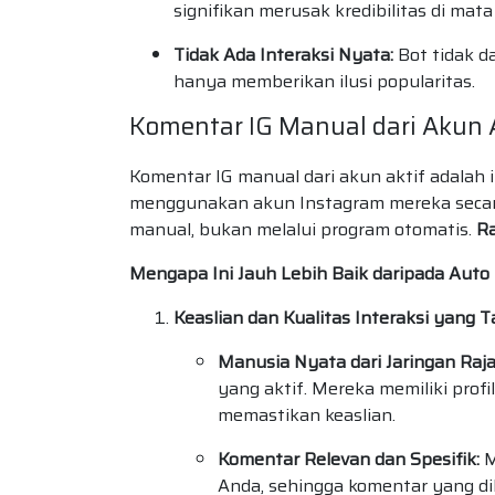
signifikan merusak kredibilitas di mat
Tidak Ada Interaksi Nyata:
Bot tidak da
hanya memberikan ilusi popularitas.
Komentar IG Manual dari Akun A
Komentar IG manual dari akun aktif adalah
menggunakan akun Instagram mereka secara
manual, bukan melalui program otomatis.
R
Mengapa Ini Jauh Lebih Baik daripada Auto 
Keaslian dan Kualitas Interaksi yang T
Manusia Nyata dari Jaringan Raj
yang aktif. Mereka memiliki profi
memastikan keaslian.
Komentar Relevan dan Spesifik:
M
Anda, sehingga komentar yang dib