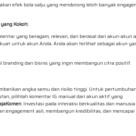
takan efek bola salju yang mendorong lebih banyak engag
 yang Kokoh:
entar yang beragam, relevan, dan berasal dari akun-akun as
 kuat untuk akun Anda. Anda akan terlihat sebagai akun ya
l branding dan bisnis yang ingin membangun citra positif.
mberikan angka semu dan risiko tinggi. Untuk pertumbuha
tan, pilihlah komentar IG manual dari akun aktif yang
RajaKomen
. Investasi pada interaksi berkualitas dari manusia
n engagement asli, membangun kredibilitas, dan mencapai