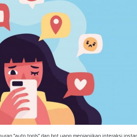
uran "auto tools" dan bot yang menjanjikan interaksi instan