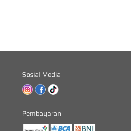
Sosial Media
Pembayaran