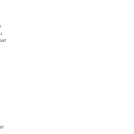
o
u
pat
at