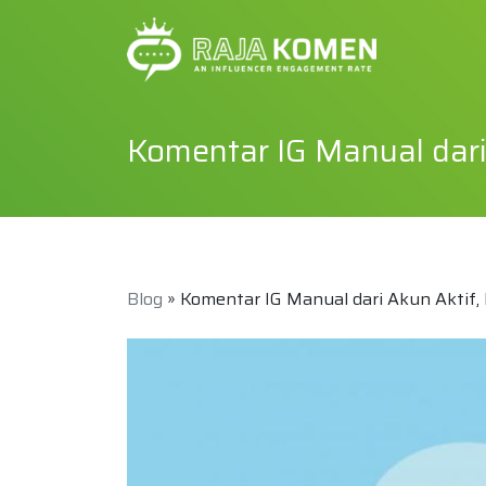
Komentar IG Manual dari
Blog
» Komentar IG Manual dari Akun Aktif,