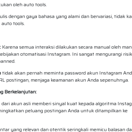
ukan oleh auto tools.
lis dengan gaya bahasa yang alami dan bervariasi, tidak k
 auto tools.
:
Karena semua interaksi dilakukan secara manual oleh man
ebijakan otomatisasi Instagram. Ini sangat mengurangi risi
banned.
n
tidak akan pernah meminta password akun Instagram And
RL postingan, menjaga keamanan akun Anda sepenuhnya.
 Berkelanjutan:
 dari akun asli memberi sinyal kuat kepada algoritma Insta
ingkatkan peluang postingan Anda untuk ditampilkan ke
tar yang relevan dan otentik seringkali memicu balasan da