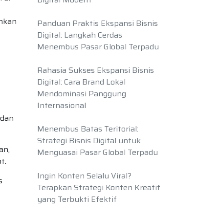
uhkan
Panduan Praktis Ekspansi Bisnis
Digital: Langkah Cerdas
Menembus Pasar Global Terpadu
Rahasia Sukses Ekspansi Bisnis
Digital: Cara Brand Lokal
Mendominasi Panggung
Internasional
 dan
Menembus Batas Teritorial:
Strategi Bisnis Digital untuk
an,
Menguasai Pasar Global Terpadu
t.
Ingin Konten Selalu Viral?
s
Terapkan Strategi Konten Kreatif
yang Terbukti Efektif