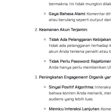
bermakna. Ini tidak mungkin dilak
Gaya Bahasa Alami:
Komentar ditu
atau berulang seperti output dari
Keamanan Akun Terjamin:
Tidak Ada Pelanggaran Kebijakan
tidak ada pelanggaran terhadap k
akun Anda terkena penalti atau 
Tidak Perlu Password:
RajaKome
Anda hanya perlu memberikan U
Peningkatan Engagement Organik yang
Sinyal Positif Algoritma:
Interaksi
bahwa konten Anda menarik, men
audiens yang lebih luas.
Memicu Interaksi Lanjutan:
Komen