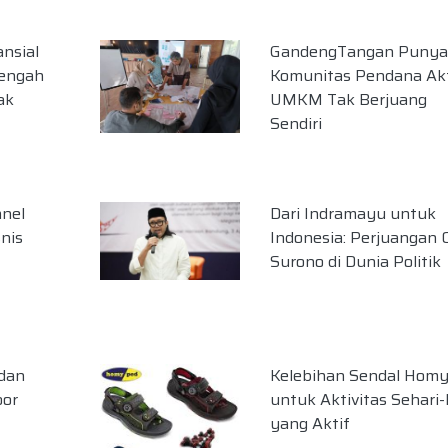
ansial
GandengTangan Punya
Tengah
Komunitas Pendana Akt
ak
UMKM Tak Berjuang
Sendiri
nel
Dari Indramayu untuk
nis
Indonesia: Perjuangan 
Surono di Dunia Politik
 dan
Kelebihan Sendal Hom
oor
untuk Aktivitas Sehari-
yang Aktif