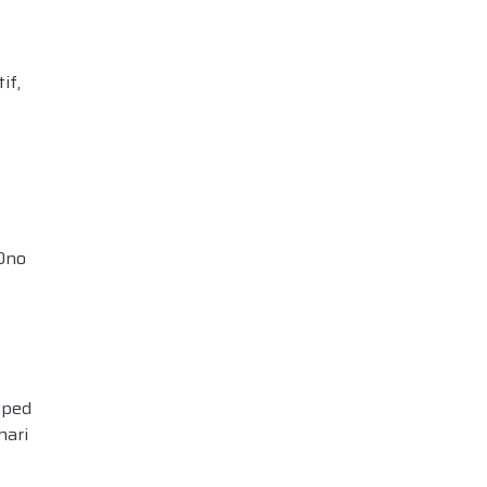
if,
Ono
yped
hari