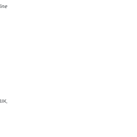
ine
OJK,