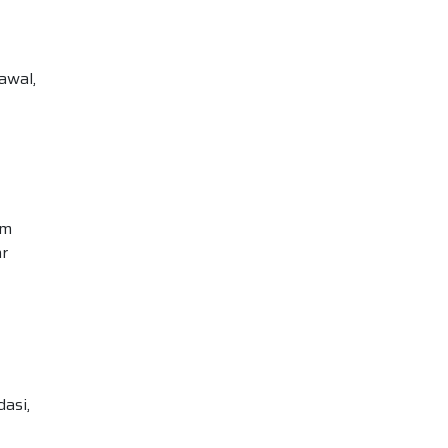
awal,
am
ar
asi,