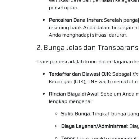
verifikasi data dan penilaian kelayak
persetujuan.
Pencairan Dana Instan:
Setelah pengaju
rekening bank Anda dalam hitungan men
Anda menghadapi situasi darurat.
2. Bunga Jelas dan Transparans
Transparansi adalah kunci dalam layanan k
Terdaftar dan Diawasi OJK:
Sebagai
fi
Keuangan (OJK), TNF wajib mematuhi re
Rincian Biaya di Awal:
Sebelum Anda me
lengkap mengenai:
Suku Bunga:
Tingkat bunga yang
Biaya Layanan/Administrasi:
Biay
Tenor:
Jangka waktu pengembalia