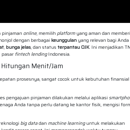
an pinjaman
online
, memilih
platform
yang aman dan member
onjol dengan berbagai
keunggulan
yang relevan bagi Anda
at
,
bunga jelas
, dan status
terpantau OJK
. Ini menjadikan T
i pasar
fintech lending
Indonesia.
am Hitungan Menit/Jam
cepatan prosesnya, sangat cocok untuk kebutuhan finansial
es pengajuan pinjaman dilakukan melalui aplikasi
smartpho
naga Anda tanpa perlu datang ke kantor fisik, mengisi form
eknologi
big data
dan
machine learning
untuk melakukan