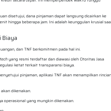
an kredit secara cepat. Ini memperpendek waktu tunggu
an disetujui, dana pinjaman dapat langsung dicairkan ke
it hingga beberapa jam. Ini adalah keunggulan krusial saa
i Biaya
euangan, dan TNF berkomitmen pada hal ini.
ntech
yang resmi terdaftar dan diawasi oleh Otoritas Jasa
gulasi ketat terkait transparansi biaya.
nyetujui pinjaman, aplikasi TNF akan menampilkan rincia
 akan dikenakan.
a operasional yang mungkin dikenakan.
n.