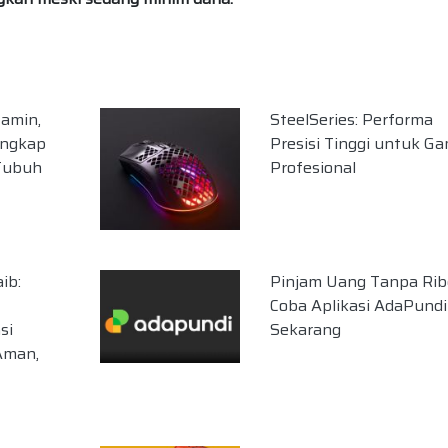
tamin,
SteelSeries: Performa
engkap
Presisi Tinggi untuk G
Tubuh
Profesional
ib:
Pinjam Uang Tanpa Rib
Coba Aplikasi AdaPundi
si
Sekarang
 Aman,