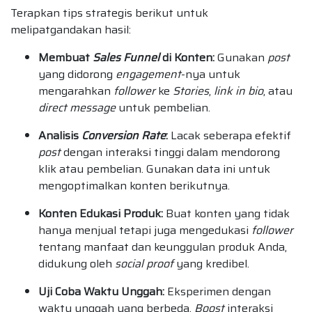
Terapkan tips strategis berikut untuk
melipatgandakan hasil:
Membuat
Sales Funnel
di Konten:
Gunakan
post
yang didorong
engagement
-nya untuk
mengarahkan
follower
ke
Stories
,
link in bio
, atau
direct message
untuk pembelian.
Analisis
Conversion Rate
:
Lacak seberapa efektif
post
dengan interaksi tinggi dalam mendorong
klik atau pembelian. Gunakan data ini untuk
mengoptimalkan konten berikutnya.
Konten Edukasi Produk:
Buat konten yang tidak
hanya menjual tetapi juga mengedukasi
follower
tentang manfaat dan keunggulan produk Anda,
didukung oleh
social proof
yang kredibel.
Uji Coba Waktu Unggah:
Eksperimen dengan
waktu unggah yang berbeda.
Boost
interaksi