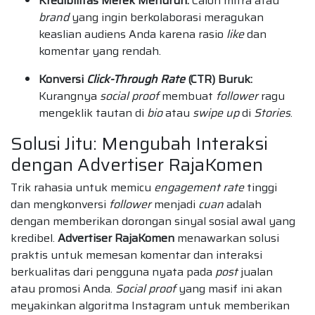
Kredibilitas Merek Menurun:
Calon mitra atau
brand
yang ingin berkolaborasi meragukan
keaslian audiens Anda karena rasio
like
dan
komentar yang rendah.
Konversi
Click-Through Rate
(CTR) Buruk:
Kurangnya
social proof
membuat
follower
ragu
mengeklik tautan di
bio
atau
swipe up
di
Stories
.
Solusi Jitu: Mengubah Interaksi
dengan Advertiser RajaKomen
Trik rahasia untuk memicu
engagement rate
tinggi
dan mengkonversi
follower
menjadi
cuan
adalah
dengan memberikan dorongan sinyal sosial awal yang
kredibel.
Advertiser RajaKomen
menawarkan solusi
praktis untuk memesan komentar dan interaksi
berkualitas dari pengguna nyata pada
post
jualan
atau promosi Anda.
Social proof
yang masif ini akan
meyakinkan algoritma Instagram untuk memberikan