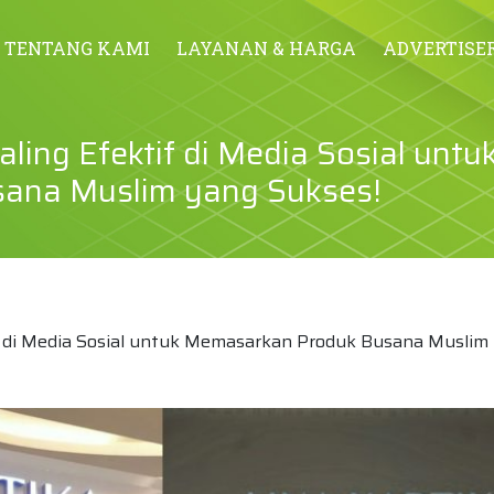
TENTANG KAMI
LAYANAN & HARGA
ADVERTISE
aling Efektif di Media Sosial untu
ana Muslim yang Sukses!
tif di Media Sosial untuk Memasarkan Produk Busana Muslim