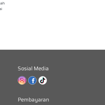
tah
i
Sosial Media
Pembayaran