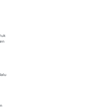
,
tuk
ten
lalu
un