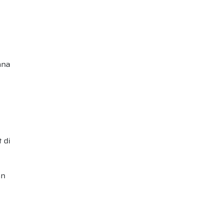
ana
 di
an