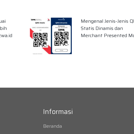
uai
Mengenal Jenis-Jenis Q
ebih
Statis Dinamis dan
wa.id
Merchant Presented M
Informasi
Beranda