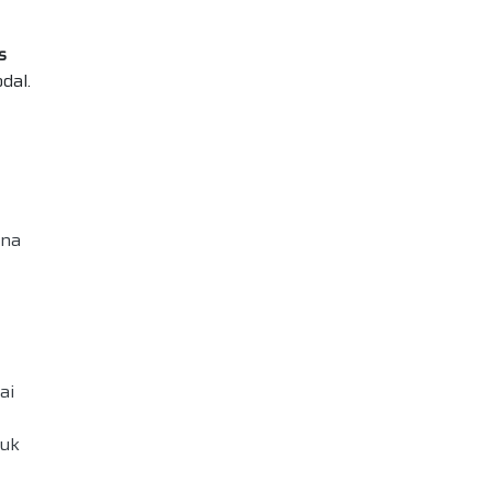
s
dal.
rna
ai
tuk