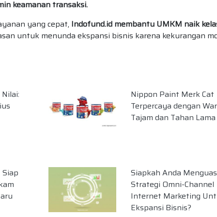
amin keamanan transaksi.
ayanan yang cepat,
Indofund.id membantu UMKM naik kela
i alasan untuk menunda ekspansi bisnis karena kekurangan mo
Nilai:
Nippon Paint Merk Cat
ius
Terpercaya dengan Wa
Tajam dan Tahan Lama
 Siap
Siapkah Anda Menguas
ikam
Strategi Omni-Channel
Baru
Internet Marketing Un
Ekspansi Bisnis?