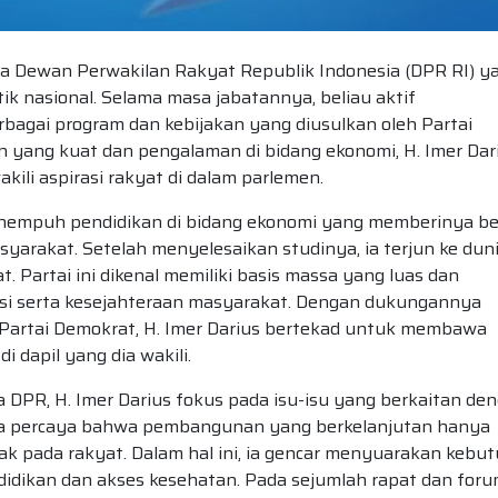
gota Dewan Perwakilan Rakyat Republik Indonesia (DPR RI) y
itik nasional. Selama masa jabatannya, beliau aktif
bagai program dan kebijakan yang diusulkan oleh Partai
n yang kuat dan pengalaman di bidang ekonomi, H. Imer Dar
ili aspirasi rakyat di dalam parlemen.
 menempuh pendidikan di bidang ekonomi yang memberinya be
rakat. Setelah menyelesaikan studinya, ia terjun ke dun
. Partai ini dikenal memiliki basis massa yang luas dan
i serta kesejahteraan masyarakat. Dengan dukungannya
h Partai Demokrat, H. Imer Darius bertekad untuk membawa
 dapil yang dia wakili.
 DPR, H. Imer Darius fokus pada isu-isu yang berkaitan de
 Ia percaya bahwa pembangunan yang berkelanjutan hanya
hak pada rakyat. Dalam hal ini, ia gencar menyuarakan kebu
idikan dan akses kesehatan. Pada sejumlah rapat dan forum