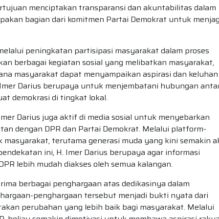
ertujuan menciptakan transparansi dan akuntabilitas dalam
pakan bagian dari komitmen Partai Demokrat untuk menja
t melalui peningkatan partisipasi masyarakat dalam proses
kan berbagai kegiatan sosial yang melibatkan masyarakat,
i mana masyarakat dapat menyampaikan aspirasi dan keluhan
H. Imer Darius berupaya untuk menjembatani hubungan anta
t demokrasi di tingkat lokal.
Imer Darius juga aktif di media sosial untuk menyebarkan
tan dengan DPR dan Partai Demokrat. Melalui platform-
ak masyarakat, terutama generasi muda yang kini semakin ak
ndekatan ini, H. Imer Darius berupaya agar informasi
DPR lebih mudah diakses oleh semua kalangan.
erima berbagai penghargaan atas dedikasinya dalam
argaan-penghargaan tersebut menjadi bukti nyata dari
akan perubahan yang lebih baik bagi masyarakat. Melalui
R, beliau semakin dimotivasi untuk membawa aspirasi raky