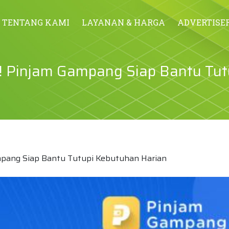
TENTANG KAMI
LAYANAN & HARGA
ADVERTISE
! Pinjam Gampang Siap Bantu Tut
mpang Siap Bantu Tutupi Kebutuhan Harian