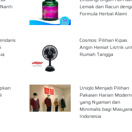
Nanti
Lemak dan Racun deng
Formula Herbal Alami
endaris
Cosmos: Pilihan Kipas
i
Angin Hemat Listrik un
ia
Rumah Tangga
apkan
Uniqlo Menjadi Pilihan
i
Pakaian Harian Modern
yang Nyaman dan
Minimalis bagi Masyar
Indonesia