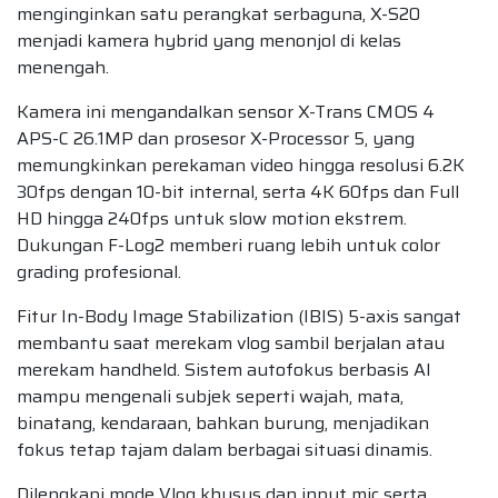
menginginkan satu perangkat serbaguna, X-S20
menjadi kamera hybrid yang menonjol di kelas
menengah.
Kamera ini mengandalkan sensor X-Trans CMOS 4
APS-C 26.1MP dan prosesor X-Processor 5, yang
memungkinkan perekaman video hingga resolusi 6.2K
30fps dengan 10-bit internal, serta 4K 60fps dan Full
HD hingga 240fps untuk slow motion ekstrem.
Dukungan F-Log2 memberi ruang lebih untuk color
grading profesional.
Fitur In-Body Image Stabilization (IBIS) 5-axis sangat
membantu saat merekam vlog sambil berjalan atau
merekam handheld. Sistem autofokus berbasis AI
mampu mengenali subjek seperti wajah, mata,
binatang, kendaraan, bahkan burung, menjadikan
fokus tetap tajam dalam berbagai situasi dinamis.
Dilengkapi mode Vlog khusus dan input mic serta