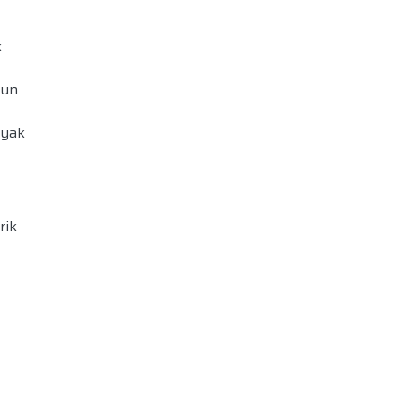
k
kun
nyak
rik