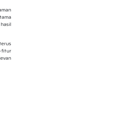
haman
utama
hasil
terus
fitur
levan