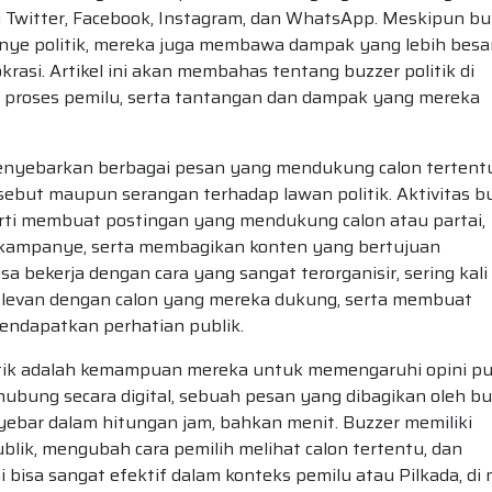
erti Twitter, Facebook, Instagram, dan WhatsApp. Meskipun b
ye politik, mereka juga membawa dampak yang lebih besa
krasi. Artikel ini akan membahas tentang buzzer politik di
proses pemilu, serta tantangan dan dampak yang mereka
menyebarkan berbagai pesan yang mendukung calon tertentu
rsebut maupun serangan terhadap lawan politik. Aktivitas b
erti membuat postingan yang mendukung calon atau partai,
t kampanye, serta membagikan konten yang bertujuan
 bekerja dengan cara yang sangat terorganisir, sering kali
elevan dengan calon yang mereka dukung, serta membuat
mendapatkan perhatian publik.
itik adalah kemampuan mereka untuk memengaruhi opini pu
rhubung secara digital, sebuah pesan yang dibagikan oleh b
ebar dalam hitungan jam, bahkan menit. Buzzer memiliki
lik, mengubah cara pemilih melihat calon tertentu, dan
 bisa sangat efektif dalam konteks pemilu atau Pilkada, di