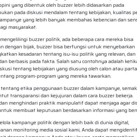
opini yang dibentuk oleh buzzer lebih didasarkan pada
ukan pada diskusi mendalam tentang kebijakan, kualitas p
 kampanye yang lebih banyak membahas kebencian dan sen
bagi masyarakat.
ngelilingi buzzer politik, ada beberapa cara mereka bisa
akan dengan bijak, buzzer bisa berfungsi untuk menyebarkan
atkan kesadaran tentang isu-isu politik yang relevan, dan
dan berbasis pada fakta. Salah satu contohnya adalah ketik
usi tentang kebijakan yang diusung oleh calon atau partai
entang program-program yang mereka tawarkan.
n tentang etika penggunaan buzzer dalam kampanye, semak
ut transparansi dan kejujuran dalam cara buzzer bekerja.
n menghindari praktik manipulatif dapat menjaga agar di
 untuk membuat keputusan berdasarkan informasi yang ben
la kampanye politik dengan lebih baik di dunia digital,
an monitoring media sosial kami, Anda dapat mengidentif