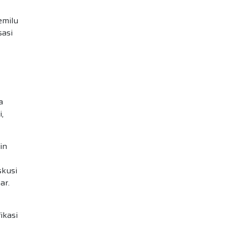
emilu
sasi
a
,
in
skusi
ar.
ikasi