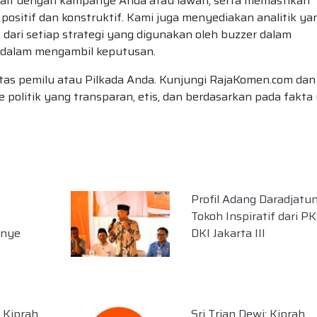
rkait dengan kampanye Anda atau lawan, serta memastikan
sitif dan konstruktif. Kami juga menyediakan analitik ya
ari setiap strategi yang digunakan oleh buzzer dalam
k dalam mengambil keputusan.
itas pemilu atau Pilkada Anda. Kunjungi RajaKomen.com dan
olitik yang transparan, etis, dan berdasarkan pada fakta
Profil Adang Daradjatun
Tokoh Inspiratif dari PK
nye
DKI Jakarta III
 Kiprah
Sri Trian Dewi: Kiprah