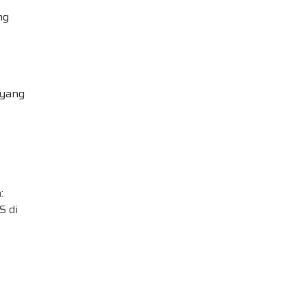
ng
 yang
:
S di