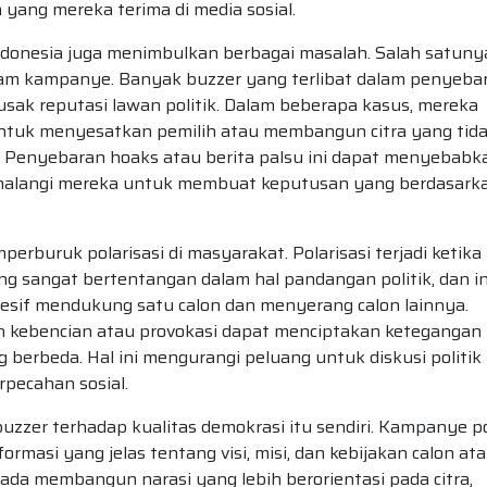
a yang mereka terima di media sosial.
ndonesia juga menimbulkan berbagai masalah. Salah satuny
alam kampanye. Banyak buzzer yang terlibat dalam penyeba
sak reputasi lawan politik. Dalam beberapa kasus, mereka
ntuk menyesatkan pemilih atau membangun citra yang tid
u. Penyebaran hoaks atau berita palsu ini dapat menyebabk
ghalangi mereka untuk membuat keputusan yang berdasark
emperburuk polarisasi di masyarakat. Polarisasi terjadi ketika
g sangat bertentangan dalam hal pandangan politik, dan in
resif mendukung satu calon dan menyerang calon lainnya.
 kebencian atau provokasi dapat menciptakan ketegangan
berbeda. Hal ini mengurangi peluang untuk diskusi politik
pecahan sosial.
zzer terhadap kualitas demokrasi itu sendiri. Kampanye po
masi yang jelas tentang visi, misi, dan kebijakan calon at
pada membangun narasi yang lebih berorientasi pada citra,