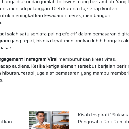
 hanya diukur dari jumlah followers yang bertambah. Yang 
s menjadi pelanggan. Oleh karena itu, setiap konten
ik untuk meningkatkan kesadaran merek, membangun
.
jadi salah satu senjata paling efektif dalam pemasaran digita
gram
yang tepat, bisnis dapat menjangkau lebih banyak cal
pasar.
ngagement Instagram Viral
membutuhkan kreativitas,
dap audiens. Ketika ketiga elemen tersebut berjalan beriri
na hiburan, tetapi juga alat pemasaran yang mampu member
s.
Kisah Inspiratif Sukses
atkan
Pengusaha Roti Ruma