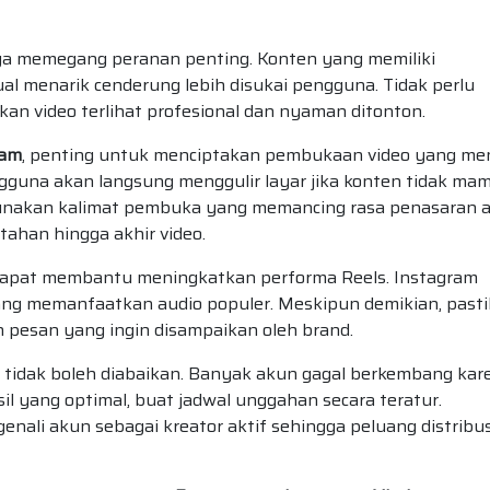
uga memegang peranan penting. Konten yang memiliki
ual menarik cenderung lebih disukai pengguna. Tidak perlu
an video terlihat profesional dan nyaman ditonton.
ram
, penting untuk menciptakan pembukaan video yang me
gguna akan langsung menggulir layar jika konten tidak ma
 gunakan kalimat pembuka yang memancing rasa penasaran 
tahan hingga akhir video.
dapat membantu meningkatkan performa Reels. Instagram
ang memanfaatkan audio populer. Meskipun demikian, past
 pesan yang ingin disampaikan oleh brand.
g tidak boleh diabaikan. Banyak akun gagal berkembang kar
il yang optimal, buat jadwal unggahan secara teratur.
ali akun sebagai kreator aktif sehingga peluang distribus