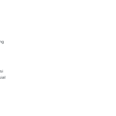
ng
si
ial