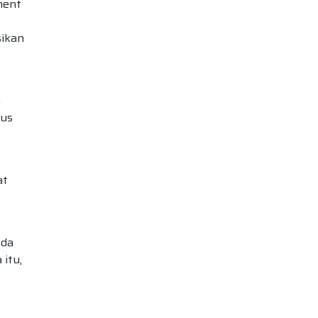
ment
sikan
n
gus
at
ada
itu,