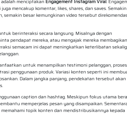
s adalah menciptakan
Engagement Instagram Viral
. Engage
 juga mencakup komentar, likes, shares, dan saves. Semakin
ten, semakin besar kemungkinan video tersebut direkomenda
ntuk berinteraksi secara langsung. Misalnya dengan
eminta pendapat mereka, atau mengajak mereka membagika
eraksi semacam ini dapat meningkatkan keterlibatan sekali
elanggan.
imanfaatkan untuk menampilkan testimoni pelanggan, proses
trasi penggunaan produk. Variasi konten seperti ini membu
bosankan. Dalam jangka panjang, pendekatan tersebut akan
s.
enggunaan caption dan hashtag. Meskipun fokus utama ber
 membantu memperjelas pesan yang disampaikan. Sementara 
 memahami topik konten dan mendistribusikannya kepada