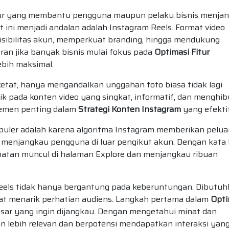
itur yang membantu pengguna maupun pelaku bisnis menja
at ini menjadi andalan adalah Instagram Reels. Format video
isibilitas akun, memperkuat branding, hingga mendukung
eran jika banyak bisnis mulai fokus pada
Optimasi Fitur
bih maksimal.
ketat, hanya mengandalkan unggahan foto biasa tidak lagi
ik pada konten video yang singkat, informatif, dan menghib
elemen penting dalam
Strategi Konten Instagram
yang efektif
puler adalah karena algoritma Instagram memberikan pelu
 menjangkau pengguna di luar pengikut akun. Dengan kata l
patan muncul di halaman Explore dan menjangkau ribuan
eels tidak hanya bergantung pada keberuntungan. Dibutu
t menarik perhatian audiens. Langkah pertama dalam
Opti
ar yang ingin dijangkau. Dengan mengetahui minat dan
n lebih relevan dan berpotensi mendapatkan interaksi yan