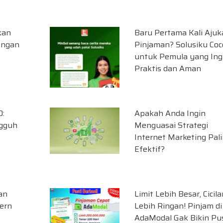
kan
Baru Pertama Kali Ajuk
engan
Pinjaman? Solusiku Coc
untuk Pemula yang Ing
Praktis dan Aman
0:
Apakah Anda Ingin
ngguh
Menguasai Strategi
Internet Marketing Pal
Efektif?
an
Limit Lebih Besar, Cicila
ern
Lebih Ringan! Pinjam di
AdaModal Gak Bikin Pu