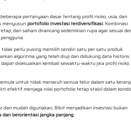
berapa pertanyaan dasar tentang profil risiko, usia, dan
tis menyusun
portofolio investasi terdiversifikasi
. Kombinasi
tetap, dan saham dirancang sedemikian rupa agar sesuai d
 pengguna.
tidak perlu pusing memilih sendiri satu per satu produk
arkan algoritma yang telah diuji dan didukung data historis
io dapat disesuaikan kembali sewaktu-waktu jika profil risiko
pemula untuk tidak menaruh semua telur dalam satu keranj
ti efektif menjaga nilai portofolio tetap stabil dalam kondis
tar dan mudah digunakan, Bibit menjadikan investasi bukan
s dan berorientasi jangka panjang
.