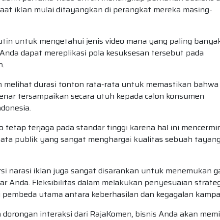
aat iklan mulai ditayangkan di perangkat mereka masing-
utin untuk mengetahui jenis video mana yang paling banya
Anda dapat mereplikasi pola kesuksesan tersebut pada
n.
 melihat durasi tonton rata-rata untuk memastikan bahwa
enar tersampaikan secara utuh kepada calon konsumen
ndonesia.
eo tetap terjaga pada standar tinggi karena hal ini mencerm
mata publik yang sangat menghargai kualitas sebuah tayan
si narasi iklan juga sangat disarankan untuk menemukan g
sar Anda. Fleksibilitas dalam melakukan penyesuaian strateg
i pembeda utama antara keberhasilan dan kegagalan kampa
orongan interaksi dari RajaKomen, bisnis Anda akan memil