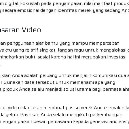
orm digital. Fokuslah pada penyampaian nilai manfaat produk
g secara emosional dengan identitas merek yang sedang An
asaran Video
tkan penggunaan alat bantu yang mampu mempercepat
aktu yang relatif singkat. Jangan ragu untuk mengalokasi
gkatkan bukti sosial karena hal ini merupakan investasi
.
o iklan Anda adalah peluang untuk menjalin komunikasi dua 
al. Gunakan data tersebut untuk memahami apa yang
 produk Anda selalu menjadi solusi utama bagi permasalah
lui video iklan akan membuat posisi merek Anda semakin k
da geluti. Pastikan Anda selalu mengikuti perkembangan
am menyampaikan pesan pemasaran kepada generasi audiens