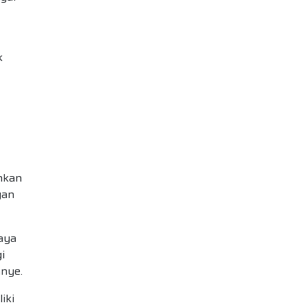
k
inkan
gan
aya
i
nye.
iki