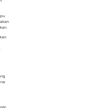
n
mpu
 akan
kan.
ikan
.
ang
na.
agar