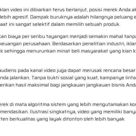
lan video ini dibiarkan terus berlanjut, posisi merek Anda 
lebih agresif. Dampak buruknya adalah hilangnya peluang
t ini sangat selektif dalam memilih sebuah produk.
n biaya per seribu tayangan menjadi semakin mahal tanp
euangan perusahaan. Berdasarkan penelitian industri, ikla
ik sehingga menurunkan minat beli masyarakat yang kian kr
udiens pada kanal video juga dapat merusak rencana besar
da jalankan. Tanpa bukti sosial yang kuat, kampanye linta
rikan hasil maksimal bagi jangkauan jangkauan bisnis And
merek di mata algoritma sistem yang lebih mengutamakan k
omendasikan. Ilustrasi singkatnya, video yang memiliki bany
ten berkualitas yang layak ditonton oleh lebih banyak