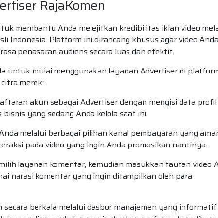
vertiser RajaKomen
uk membantu Anda melejitkan kredibilitas iklan video mela
li Indonesia. Platform ini dirancang khusus agar video And
rasa penasaran audiens secara luas dan efektif.
nda untuk mulai menggunakan layanan Advertiser di platfor
itra merek:
aftaran akun sebagai Advertiser dengan mengisi data profil
 bisnis yang sedang Anda kelola saat ini.
 Anda melalui berbagai pilihan kanal pembayaran yang ama
eraksi pada video yang ingin Anda promosikan nantinya.
lih layanan komentar, kemudian masukkan tautan video 
nai narasi komentar yang ingin ditampilkan oleh para
secara berkala melalui dasbor manajemen yang informatif