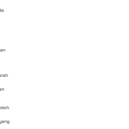
da
kan
arah
an
okoh
 yang