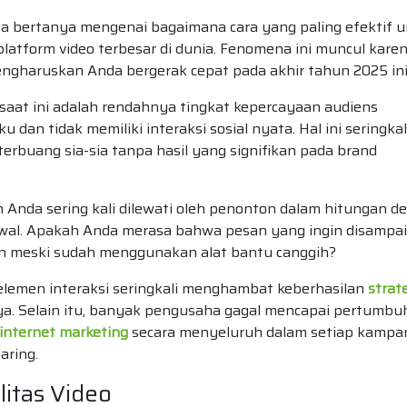
ia bertanya mengenai bagaimana cara yang paling efektif 
latform video terbesar di dunia. Fenomena ini muncul kare
engharuskan Anda bergerak cepat pada akhir tahun 2025 ini
aat ini adalah rendahnya tingkat kepercayaan audiens
u dan tidak memiliki interaksi sosial nyata. Hal ini seringkal
buang sia-sia tanpa hasil yang signifikan pada brand
n Anda sering kali dilewati oleh penonton dalam hitungan de
awal. Apakah Anda merasa bahwa pesan yang ingin disampa
an meski sudah menggunakan alat bantu canggih?
emen interaksi seringkali menghambat keberhasilan
strat
ya. Selain itu, banyak pengusaha gagal mencapai pertumbu
 internet marketing
secara menyeluruh dalam setiap kampa
aring.
itas Video