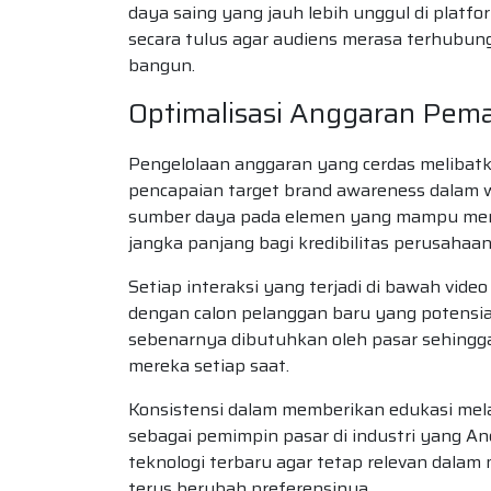
daya saing yang jauh lebih unggul di platf
secara tulus agar audiens merasa terhubun
bangun.
Optimalisasi Anggaran Pem
Pengelolaan anggaran yang cerdas meliba
pencapaian target brand awareness dalam w
sumber daya pada elemen yang mampu menin
jangka panjang bagi kredibilitas perusahaan
Setiap interaksi yang terjadi di bawah vide
dengan calon pelanggan baru yang potensi
sebenarnya dibutuhkan oleh pasar sehingga
mereka setiap saat.
Konsistensi dalam memberikan edukasi mela
sebagai pemimpin pasar di industri yang An
teknologi terbaru agar tetap relevan dal
terus berubah preferensinya.