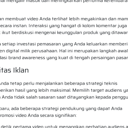
lai mengalir masuk dan meningkatkan performa keterlibata
an membuat video Anda terlihat lebih meyakinkan dan ma
ara instan. Interaksi yang hangat di kolom komentar juga
 ikut berdiskusi mengenai keunggulan produk yang ditawar
 setiap investasi pemasaran yang Anda keluarkan member
n digital milik perusahaan. Hal ini merupakan langkah awal
si brand awareness yang kuat di tengah persaingan pasar
tas Iklan
nda tetap perlu menjalankan beberapa strategi teknis
ikan hasil yang lebih maksimal. Memilih target audiens y
n Anda tidak salah sasaran saat ditayangkan kepada penggu
rbaru, ada beberapa strategi pendukung yang dapat Anda
omosi video Anda secara signifikan:
 detik pertama video untuk menangkap perhatian audiens 