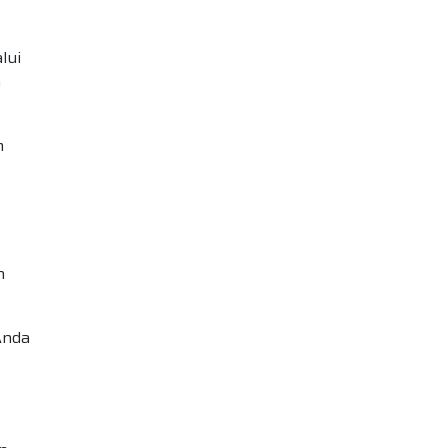
lui
a
m
n
Anda