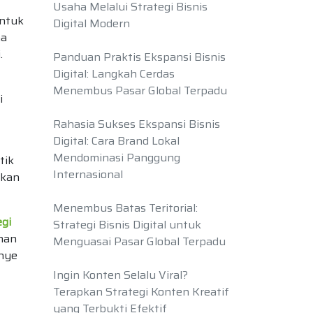
Usaha Melalui Strategi Bisnis
untuk
Digital Modern
na
.
Panduan Praktis Ekspansi Bisnis
Digital: Langkah Cerdas
Menembus Pasar Global Terpadu
i
Rahasia Sukses Ekspansi Bisnis
Digital: Cara Brand Lokal
Mendominasi Panggung
tik
Internasional
ikan
Menembus Batas Teritorial:
egi
Strategi Bisnis Digital untuk
han
Menguasai Pasar Global Terpadu
nye
Ingin Konten Selalu Viral?
Terapkan Strategi Konten Kreatif
yang Terbukti Efektif