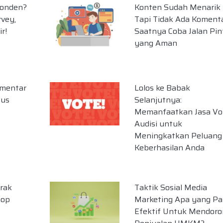
onden?
Konten Sudah Menarik
rvey,
Tapi Tidak Ada Koment
r!
Saatnya Coba Jalan Pin
yang Aman
omentar
Lolos ke Babak
sus
Selanjutnya:
Memanfaatkan Jasa Vo
Audisi untuk
Meningkatkan Peluang
Keberhasilan Anda
rak
Taktik Sosial Media
hop
Marketing Apa yang Pa
Efektif Untuk Mendoro