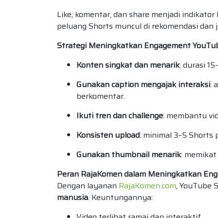
Like, komentar, dan share menjadi indikator
peluang Shorts muncul di rekomendasi dan
Strategi Meningkatkan Engagement YouTu
Konten singkat dan menarik
: durasi 1
Gunakan caption mengajak interaksi
: 
berkomentar.
Ikuti tren dan challenge
: membantu vid
Konsisten upload
: minimal 3–5 Shorts 
Gunakan thumbnail menarik
: memikat
Peran RajaKomen dalam Meningkatkan Eng
Dengan layanan
RajaKomen.com
, YouTube S
manusia
. Keuntungannya:
Video terlihat ramai dan interaktif.