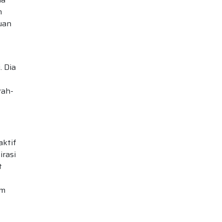
n
juan
. Dia
rah-
aktif
rasi
t
am