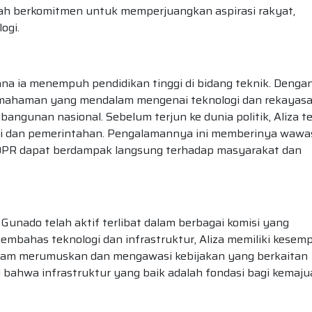
telah berkomitmen untuk memperjuangkan aspirasi rakyat,
ogi.
 mana ia menempuh pendidikan tinggi di bidang teknik. Denga
i pemahaman yang mendalam mengenai teknologi dan rekayasa
gunan nasional. Sebelum terjun ke dunia politik, Aliza t
stri dan pemerintahan. Pengalamannya ini memberinya waw
 DPR dapat berdampak langsung terhadap masyarakat dan
a Gunado telah aktif terlibat dalam berbagai komisi yang
 membahas teknologi dan infrastruktur, Aliza memiliki kesem
lam merumuskan dan mengawasi kebijakan yang berkaitan
ahwa infrastruktur yang baik adalah fondasi bagi kemaju