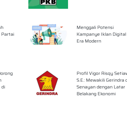
ah
Menggali Potensi
 Partai
Kampanye Iklan Digital 
Era Modern
Dorong
Profil Vigor Risqy Setia
n
S.E.: Mewakili Gerindra d
di
Senayan dengan Latar
Belakang Ekonomi