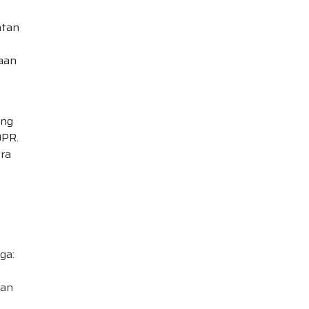
atan
aan
ang
DPR.
tra
ga:
tan