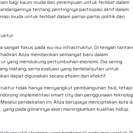
apan bagi kaum muda dan perempuan untuk terlibat dalam
 pandangannya tentang pentingnya partisipasi aktif dalam
rasi muda untuk terlibat dalam partai-partai politik dan
ruktur
za sangat fokus pada isu-isu infrastruktur. Di tengah tanta
ehadiran Aliza memberikan semangat baru dalam
ur yang mendukung pertumbuhan ekonomi. Dia sering
g matang, serta evaluasi yang berkelanjutan untuk
an dapat digunakan secara efisien dan efektif.
ruktur tidak hanya menyangkut pembangunan fisik, tetapi
mendorong implementasi smart city dan penggunaan teknolog
Melalui pendekatan ini, Aliza berupaya menciptakan kota 
, yang pada gilirannya akan meningkatkan kualitas hidup.
mlah inisiatif strategis yang berdampak pada masyarakat. D