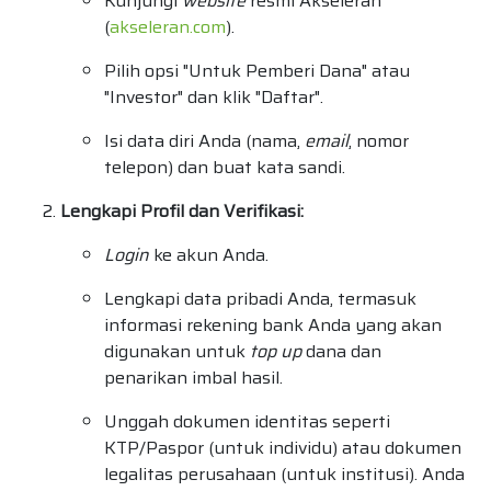
Kunjungi
website
resmi Akseleran
(
akseleran.com
).
Pilih opsi "Untuk Pemberi Dana" atau
"Investor" dan klik "Daftar".
Isi data diri Anda (nama,
email
, nomor
telepon) dan buat kata sandi.
Lengkapi Profil dan Verifikasi:
Login
ke akun Anda.
Lengkapi data pribadi Anda, termasuk
informasi rekening bank Anda yang akan
digunakan untuk
top up
dana dan
penarikan imbal hasil.
Unggah dokumen identitas seperti
KTP/Paspor (untuk individu) atau dokumen
legalitas perusahaan (untuk institusi). Anda