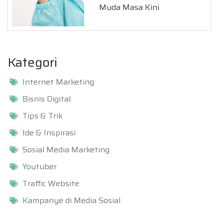
Muda Masa Kini
Kategori
Internet Marketing
Bisnis Digital
Tips & Trik
Ide & Inspirasi
Sosial Media Marketing
Youtuber
Traffic Website
Kampanye di Media Sosial