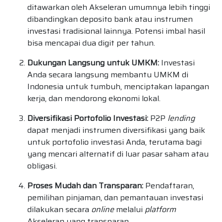
ditawarkan oleh Akseleran umumnya lebih tinggi
dibandingkan deposito bank atau instrumen
investasi tradisional lainnya. Potensi imbal hasil
bisa mencapai dua digit per tahun.
Dukungan Langsung untuk UMKM:
Investasi
Anda secara langsung membantu UMKM di
Indonesia untuk tumbuh, menciptakan lapangan
kerja, dan mendorong ekonomi lokal.
Diversifikasi Portofolio Investasi:
P2P
lending
dapat menjadi instrumen diversifikasi yang baik
untuk portofolio investasi Anda, terutama bagi
yang mencari alternatif di luar pasar saham atau
obligasi.
Proses Mudah dan Transparan:
Pendaftaran,
pemilihan pinjaman, dan pemantauan investasi
dilakukan secara
online
melalui
platform
Akseleran yang transparan.