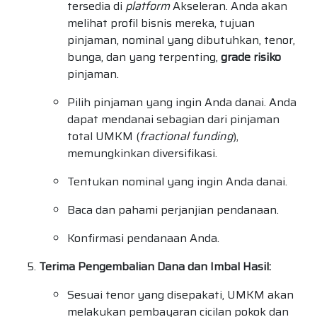
tersedia di
platform
Akseleran. Anda akan
melihat profil bisnis mereka, tujuan
pinjaman, nominal yang dibutuhkan, tenor,
bunga, dan yang terpenting,
grade risiko
pinjaman.
Pilih pinjaman yang ingin Anda danai. Anda
dapat mendanai sebagian dari pinjaman
total UMKM (
fractional funding
),
memungkinkan diversifikasi.
Tentukan nominal yang ingin Anda danai.
Baca dan pahami perjanjian pendanaan.
Konfirmasi pendanaan Anda.
Terima Pengembalian Dana dan Imbal Hasil:
Sesuai tenor yang disepakati, UMKM akan
melakukan pembayaran cicilan pokok dan