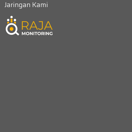
Jaringan Kami