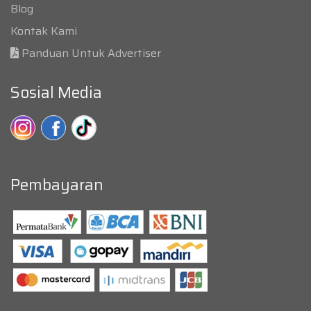
Blog
Kontak Kami
Panduan Untuk Advertiser
Sosial Media
Pembayaran