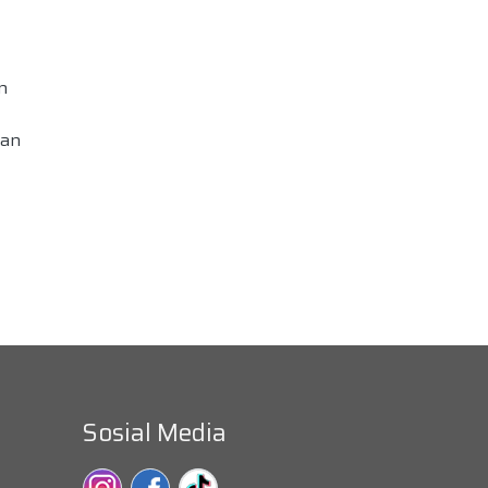
n
gan
Sosial Media