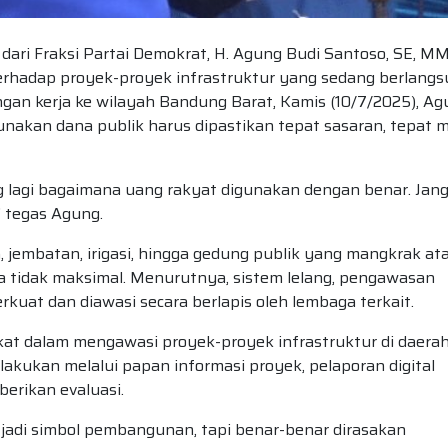
ari Fraksi Partai Demokrat, H. Agung Budi Santoso, SE, MM
rhadap proyek-proyek infrastruktur yang sedang berlang
ngan kerja ke wilayah Bandung Barat, Kamis (10/7/2025), A
kan dana publik harus dipastikan tepat sasaran, tepat m
ing lagi bagaimana uang rakyat digunakan dengan benar. Jan
” tegas Agung.
 jembatan, irigasi, hingga gedung publik yang mangkrak at
a tidak maksimal. Menurutnya, sistem lelang, pengawasan
rkuat dan diawasi secara berlapis oleh lembaga terkait.
at dalam mengawasi proyek-proyek infrastruktur di daera
lakukan melalui papan informasi proyek, pelaporan digital
erikan evaluasi.
 jadi simbol pembangunan, tapi benar-benar dirasakan