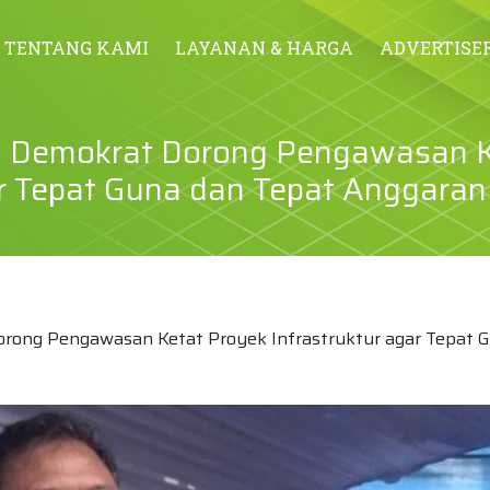
TENTANG KAMI
LAYANAN & HARGA
ADVERTISE
i Demokrat Dorong Pengawasan 
ar Tepat Guna dan Tepat Anggaran
orong Pengawasan Ketat Proyek Infrastruktur agar Tepat 