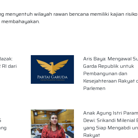
ng menyentuh wilayah rawan bencana memiliki kajian risiko
an membahayakan.
azak:
Aris Baya: Mengawal S
RI dari
Garda Republik untuk
Pembangunan dan
Kesejahteraan Rakyat d
Parlemen
Anak Agung Istri Param
S
Dewi: Srikandi Milenial 
ang
yang Siap Mengabdi u
Rakyat