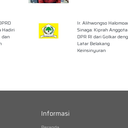
 DPRD
Ir. Alihwongso Halomoa
 Hadiri
Sinaga: Kiprah Anggota
I dan
DPR RI dari Golkar den
n
Latar Belakang
Keinsinyuran
Informasi
Beranda