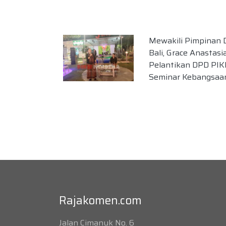
Mewakili Pimpinan
Bali, Grace Anastasia
Pelantikan DPD PIK
Seminar Kebangsaa
Rajakomen.com
Jalan Cimanuk No. 6