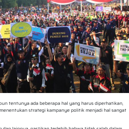
n tentunya ada beberapa hal yang harus diperhatikan,
ra menentukan strategi kampanye politik menjadi hal sangat
eg dan lainnya, pastikan terlebih bahwa tidak salah dalam