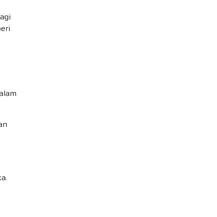
agi
eri
dalam
an
a.