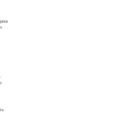
jasa
n
-
l
ta