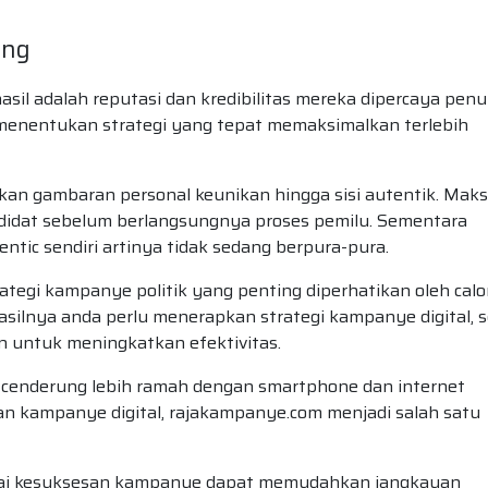
ing
asil adalah reputasi dan kredibilitas mereka dipercaya pen
 menentukan strategi yang tepat memaksimalkan terlebih
an gambaran personal keunikan hingga sisi autentik. Mak
ndidat sebelum berlangsungnya proses pemilu. Sementara
entic sendiri artinya tidak sedang berpura-pura.
tegi kampanye politik yang penting diperhatikan oleh cal
ilnya anda perlu menerapkan strategi kampanye digital, s
n untuk meningkatkan efektivitas.
 cenderung lebih ramah dengan smartphone dan internet
an kampanye digital, rajakampanye.com menjadi salah satu
ai kesuksesan kampanye dapat memudahkan jangkauan