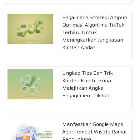
Bagaimana Strategi Ampuh
Optimasi Algoritma TikTok
Terbaru Untuk
Meningkatkan Jangkauan
Konten Anda?
Ungkap Tips Dan Trik
Konten Kreatif Guna
Melejitkan Angka
Engagement TikTok
Manfaatkan Google Maps
Agar Tempat Wisata Ramai
Pengunjung