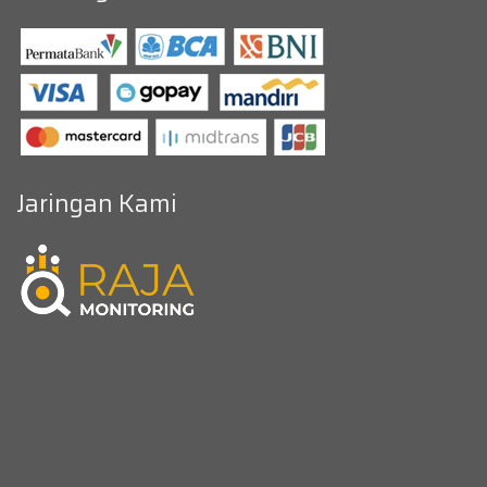
Jaringan Kami