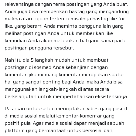
relevansinya dengan tema postingan yang Anda buat.
Anda juga bisa memberikan hastag yang mengandung
makna atau tujuan tertentu misalnya hastag like for
like, yang berarti Anda meminta pengguna lain yang
melihat postingan Anda untuk memberikan like
kemudian Anda akan melakukan hal yang sama pada
postingan pengguna tersebut.
Nah itu dia 5 langkah mudah untuk membuat
postingan di sosmed Anda kebanjiran dengan
komentar. jika memang komentar merupakan suatu
hal yang sangat penting bagi Anda, maka Anda bisa
menggunakan langkah-langkah di atas secara
berkelanjutan untuk mempertahankan eksistensinya.
Pastikan untuk selalu menciptakan vibes yang positif
di media sosial melalui komentar-komentar yang
positif pula. Agar media sosial dapat menjadi sebuah
platform yang bermanfaat untuk bersosial dan