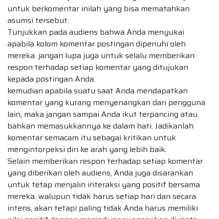
untuk berkomentar inilah yang bisa mematahkan
asumsi tersebut.
Tunjukkan pada audiens bahwa Anda menyukai
apabila kolom komentar postingan dipenuhi oleh
mereka. jangan lupa juga untuk selalu memberikan
respon terhadap setiap komentar yang ditujukan
kepada postingan Anda.
kemudian apabila suatu saat Anda mendapatkan
komentar yang kurang menyenangkan dari pengguna
lain, maka jangan sampai Anda ikut terpancing atau
bahkan memasukkannya ke dalam hati. Jadikanlah
komentar semacam itu sebagai kritikan untuk
mengintorpeksi diri ke arah yang lebih baik.
Selain memberikan respon terhadap setiap komentar
yang diberikan oleh audiens, Anda juga disarankan
untuk tetap menjalin interaksi yang positif bersama
mereka. walupun tidak harus setiap hari dan secara
intens, akan tetapi paling tidak Anda harus memiliki