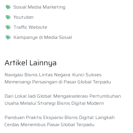
Sosial Media Marketing
Youtuber
Traffic Website
Kampanye di Media Sosial
Artikel Lainnya
Navigasi Bisnis Lintas Negara: Kunci Sukses
Memenangi Persaingan di Pasar Global Terpadu
Dari Lokal Jadi Global: Mengakselerasi Pertumbuhan
Usaha Melalui Strategi Bisnis Digital Modern
Panduan Praktis Ekspansi Bisnis Digital: Langkah
Cerdas Menembus Pasar Global Terpadu