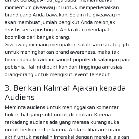
momentum giveaway ini untuk memperkenalkan
brand yang Anda bawakan. Selain itu giveaway ini
akan membuat jumlah pengikut Anda melonjak
drastis serta postingan Anda akan mendapat
boomlike dari banyak orang.
Giveaway memang merupakan salah satu strategi jitu
untuk meningkatkan brand awareness, maka tak
heran apabila cara ini sangat populer di kalangan para
pebisnis. Hal ini dibuktikan dari tingginya antusias
orang-orang untuk mengikuti event tersebut.
3. Berikan Kalimat Ajakan kepada
Audiens
Meminta audiens untuk meninggalkan komentar
bukan hal yang sulit untuk dilakukan. Karena
terkadang audiens ada yang merasa kurang suka
untuk berkomentar karena Anda kelihatan kurang
aktif untuk menjalin interaksi dengan mereka. ajakan