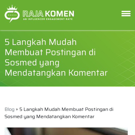
5 Langkah Mudah
Membuat Postingan di
Sosmed yang
Mendatangkan Komentar
Blog
» 5 Langkah Mudah Membuat Postingan di
Sosmed yang Mendatangkan Komentar