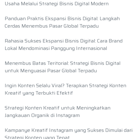
Usaha Melalui Strategi Bisnis Digital Modern
Panduan Praktis Ekspansi Bisnis Digital: Langkah
Cerdas Menembus Pasar Global Terpadu
Rahasia Sukses Ekspansi Bisnis Digital: Cara Brand
Lokal Mendominasi Panggung Internasional
Menembus Batas Teritorial: Strategi Bisnis Digital
untuk Menguasai Pasar Global Terpadu
Ingin Konten Selalu Viral? Terapkan Strategi Konten
Kreatif yang Terbukti Efektif
Strategi Konten Kreatif untuk Meningkatkan
Jangkauan Organik di Instagram
Kampanye Kreatif Instagram yang Sukses Dimulai dari
Strategi Konten yang Tepat