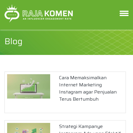
Blog
Cara Memaksimalkan
Internet Marketing
Instagram agar Penjualan
Terus Bertumbuh
Strategi Kampanye