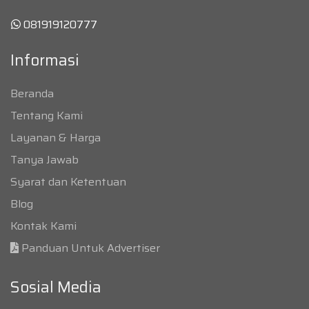
081919120777
Informasi
Beranda
Tentang Kami
Layanan & Harga
Tanya Jawab
Syarat dan Ketentuan
Blog
Kontak Kami
Panduan Untuk Advertiser
Sosial Media